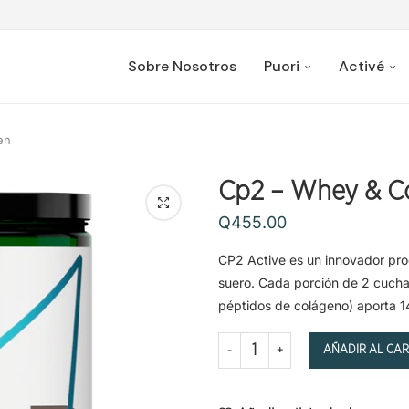
Sobre Nosotros
Puori
Activé
en
Cp2 – Whey & C
Q
455.00
CP2 Active es un innovador pro
suero. Cada porción de 2 cucha
péptidos de colágeno) aporta 14
AÑADIR AL CAR