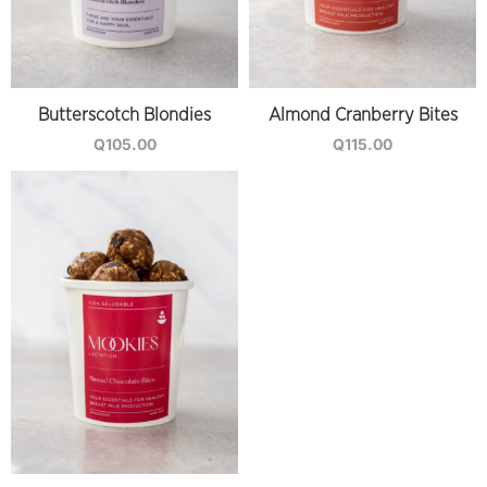
Butterscotch Blondies
Almond Cranberry Bites
Q
105.00
Q
115.00