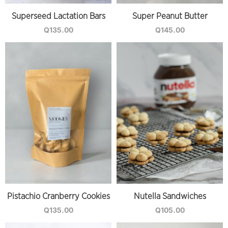
Superseed Lactation Bars
Super Peanut Butter
Q
135.00
Q
145.00
Pistachio Cranberry Cookies
Nutella Sandwiches
Q
135.00
Q
105.00